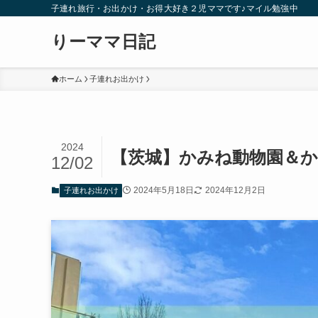
子連れ旅行・お出かけ・お得大好き２児ママです♪マイル勉強中
りーママ日記
ホーム
子連れお出かけ
2024
【茨城】かみね動物園＆
12/02
2024年5月18日
2024年12月2日
子連れお出かけ