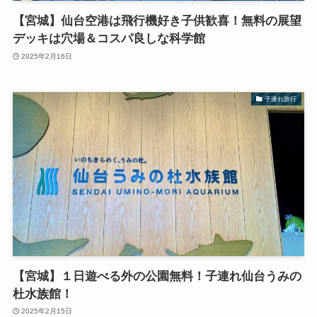
【宮城】仙台空港は飛行機好き子供歓喜！無料の展望
デッキは穴場＆コスパ良しな科学館
2025年2月16日
子連れ旅行
【宮城】１日遊べる外の公園無料！子連れ仙台うみの
杜水族館！
2025年2月15日