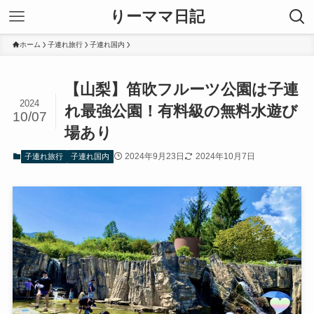
りーママ日記
ホーム
子連れ旅行
子連れ国内
【山梨】笛吹フルーツ公園は子連
2024
れ最強公園！有料級の無料水遊び
10/07
場あり
2024年9月23日
2024年10月7日
子連れ旅行
子連れ国内