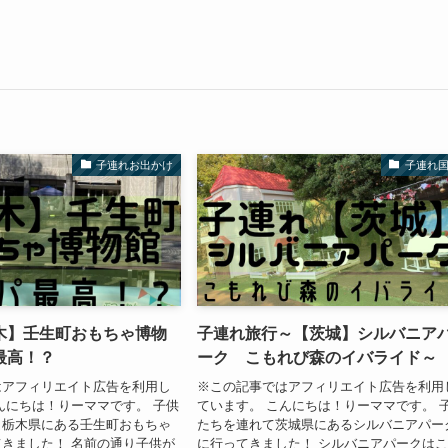
子連れお出かけ
子連れ
木】壬生町おもちゃ博物
子連れ旅行～【茨城】シルバニア
最高！？
ーク こもれび森のイバライド～
はアフィリエイト広告を利用し
※この記事ではアフィリエイト広告を利用
んにちは！りーママです。 子供
ています。 こんにちは！りーママです。 
、栃木県にある壬生町おもちゃ
たちを連れて茨城県にあるシルバニアパー
きました！ 名前の通り子供が
に行ってきました！ シルバニアパークは