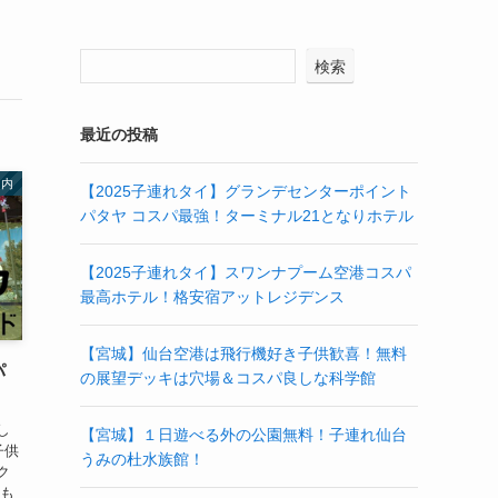
検索
最近の投稿
国内
【2025子連れタイ】グランデセンターポイント
パタヤ コスパ最強！ターミナル21となりホテル
【2025子連れタイ】スワンナプーム空港コスパ
最高ホテル！格安宿アットレジデンス
【宮城】仙台空港は飛行機好き子供歓喜！無料
パ
の展望デッキは穴場＆コスパ良しな科学館
し
【宮城】１日遊べる外の公園無料！子連れ仙台
子供
うみの杜水族館！
ク
こも