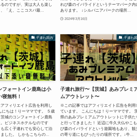
あるのですが、実は大人も楽し
れび森のイバライドというテーマパーク内
、「え、ここコスパ最...
あります。 ↓シルバニアパークの場所...
2024年3月16日
子連れ国内
子連れ
ンフォートイン鹿島は小
子連れ旅行〜【茨城】あみプレミ
い寝無料！
ムアウトレット〜
はアフィリエイト広告を利用し
※この記事ではアフィリエイト広告を利用
んにちは！りーママです。 ５歳
ています。 こんにちは！りーママです。 
て茨城のコンフォートイン鹿島
県のあみプレミアムアウトレットに子供た
た。ビジネスホテルなのです
と行ってきました！ 近辺に牛久大仏やこ
ても広く子連れでも安心して泊
び森のイバライドという遊園地もあり、観
ました。 しかもこちらの...
の寄り道にもぴったりの場所です。↓牛...