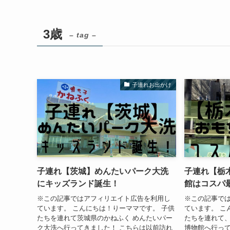
3歳
– tag –
子連れお出かけ
子連れ【茨城】めんたいパーク大洗
子連れ【栃
にキッズランド誕生！
館はコスパ
※この記事ではアフィリエイト広告を利用し
※この記事で
ています。 こんにちは！りーママです。 子供
ています。 こ
たちを連れて茨城県のかねふく めんたいパー
たちを連れて
ク大洗へ行ってきました！ こちらは以前訪れ
博物館へ行って