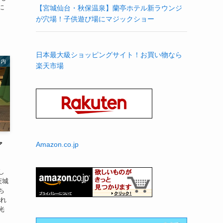
に
【宮城仙台・秋保温泉】蘭亭ホテル新ラウンジ
が穴場！子供遊び場にマジックショー
日本最大級ショッピングサイト！お買い物なら
国内
楽天市場
Amazon.co.jp
ア
し
茨城
ち
もれ
光