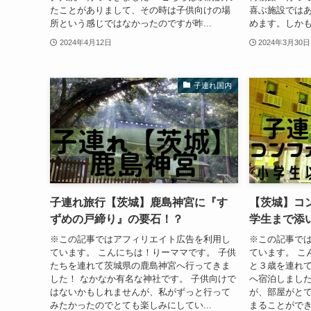
たことがありまして、その時は子供向けの場
喜ぶ施設では
所という感じではなかったのですが昨...
めます。しかも
2024年4月12日
2024年3月30日
子連れ国内
子連れ旅行【茨城】鹿島神宮に『す
【茨城】コ
ずめの戸締り』の要石！？
学生まで添
※この記事ではアフィリエイト広告を利用し
※この記事で
ています。 こんにちは！りーママです。 子供
ています。 こ
たちを連れて茨城県の鹿島神宮へ行ってきま
と３歳を連れ
した！ なかなか有名な神社です。 子供向けで
へ宿泊しまし
はないかもしれませんが、私がずっと行って
が、部屋がと
みたかったのでとても楽しみにしてい...
まることができ