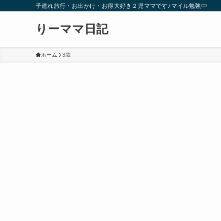
子連れ旅行・お出かけ・お得大好き２児ママです♪マイル勉強中
りーママ日記
ホーム
3歳