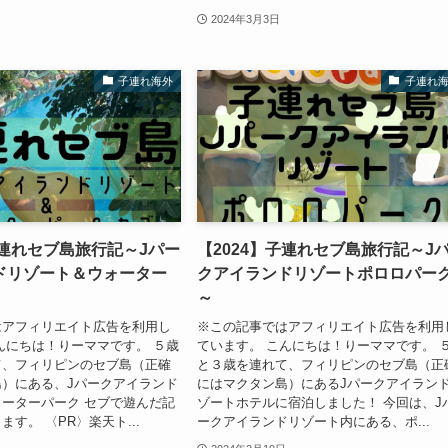
2024年3月3日
子連れ海外
子連れ
子連れセブ島旅行記～Jパー
【2024】子連れセブ島旅行記～J
ドリゾート＆ウォーター
クアイランドリゾートポロロパー
～
はアフィリエイト広告を利用し
※この記事ではアフィリエイト広告を利用
んにちは！りーママです。 ５歳
ています。 こんにちは！りーママです。 
て、フィリピンのセブ島（正確
と３歳を連れて、フィリピンのセブ島（正
）にある、Jパークアイランド
にはマクタン島）にあるJパークアイラン
ーターパーク セブで遊んだ記
ゾートホテルに宿泊しました！ 今回は、J
す。 〈PR〉楽天ト...
ークアイランドリゾート内にある、ポ...