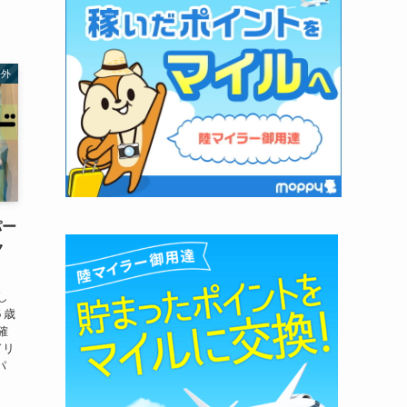
海外
パー
ク
し
５歳
確
ドリ
パ