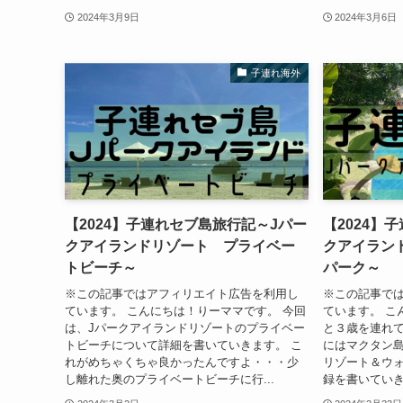
2024年3月9日
2024年3月6日
子連れ海外
【2024】子連れセブ島旅行記～Jパー
【2024】
クアイランドリゾート プライベー
クアイラン
トビーチ～
パーク～
※この記事ではアフィリエイト広告を利用し
※この記事で
ています。 こんにちは！りーママです。 今回
ています。 こ
は、Jパークアイランドリゾートのプライベー
と３歳を連れ
トビーチについて詳細を書いていきます。 こ
にはマクタン島
れがめちゃくちゃ良かったんですよ・・・少
リゾート＆ウォ
し離れた奥のプライベートビーチに行...
録を書いていきま