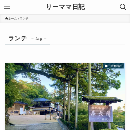
りーママ日記
ホーム
ランチ
ランチ
– tag –
子連れ国内