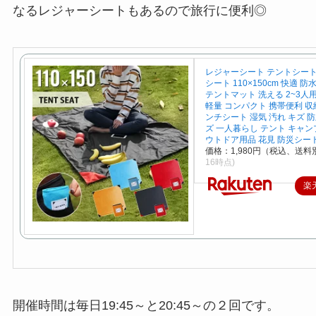
なるレジャーシートもあるので旅行に便利◎
レジャーシート テントシート
シート 110×150cm 快適 防
テントマット 洗える 2~3人
軽量 コンパクト 携帯便利 収
ンチシート 湿気 汚れ キズ 
ズ 一人暮らし テント キャン
ウトドア用品 花見 防災シー
価格：1,980円（税込、送料別
16時点)
楽
開催時間は毎日19:45～と20:45～の２回です。