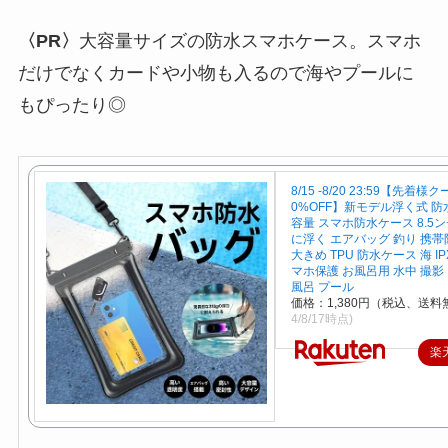
〈PR〉
大容量サイズの防水スマホケース。スマホ
だけでなくカードや小物も入るので海やプールに
もぴったり◎
8/15 -8/20 23:59【先着様
0%OFF】新モデル浮く式 防
容量 スマホ防水ケース 8.5ン
に浮く エアバッグ 釣り 携
大きめ TPU 防水ケース 海 IP
マホ保護 お風呂用 水中 撮影
風呂 プール
価格：1,380円（税込、送料
4/8/17時点)
楽