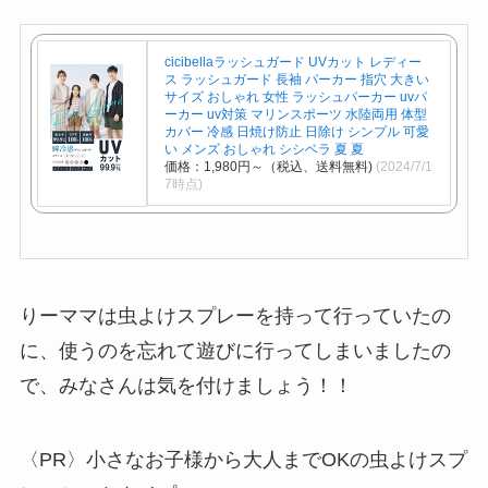
cicibellaラッシュガード UVカット レディー
ス ラッシュガード 長袖 パーカー 指穴 大きい
サイズ おしゃれ 女性 ラッシュパーカー uvパ
ーカー uv対策 マリンスポーツ 水陸両用 体型
カバー 冷感 日焼け防止 日除け シンプル 可愛
い メンズ おしゃれ シシベラ 夏 夏
価格：1,980円～（税込、送料無料)
(2024/7/1
7時点)
りーママは虫よけスプレーを持って行っていたの
に、使うのを忘れて遊びに行ってしまいましたの
で、みなさんは気を付けましょう！！
〈PR〉小さなお子様から大人までOKの虫よけスプ