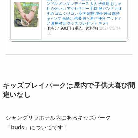
ングル メンズ レディース 大人 子供用 おしゃ
れ かわいい アクセサリー 手首 腕 バンド おす
すめ ゴム シリコン 室内 部屋 屋外 外出 散歩
キャンプ 虫除け 携帯 持ち運び 便利 アウトド
ア 夏用対策 グッズ プレゼント ギフト
価格：4,980円（税込、送料別)
(2024/7/17時
点)
キッズプレイパークは屋内で子供大喜び間
違いなし
シャングリラホテル内にあるキッズパーク
「
buds
」についてです！