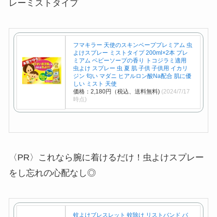
レーミストタイプ
フマキラー 天使のスキンベーププレミアム 虫
よけスプレー ミストタイプ 200ml×2本 プレ
ミアム ベビーソープの香り トコジラミ適用
虫よけ スプレー 虫 夏 肌 子供 子供用 イカリ
ジン 匂い マダニ ヒアルロン酸Na配合 肌に優
しい ミスト 天使
価格：2,180円（税込、送料無料)
(2024/7/17
時点)
〈PR〉これなら腕に着けるだけ！虫よけスプレー
をし忘れの心配なし◎
蚊よけブレスレット 蚊除け リストバンド バ