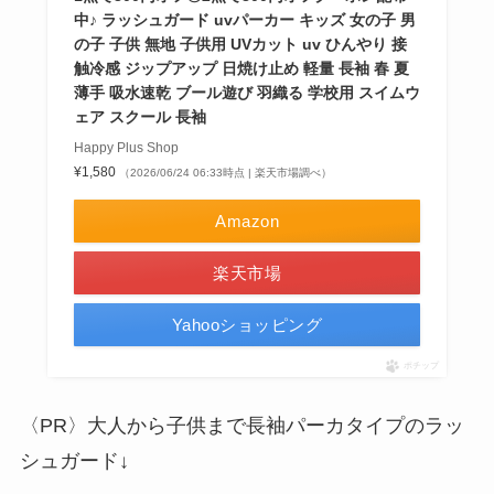
中♪ ラッシュガード uvパーカー キッズ 女の子 男
の子 子供 無地 子供用 UVカット uv ひんやり 接
触冷感 ジップアップ 日焼け止め 軽量 長袖 春 夏
薄手 吸水速乾 ブール遊び 羽織る 学校用 スイムウ
ェア スクール 長袖
Happy Plus Shop
¥1,580
（2026/06/24 06:33時点 | 楽天市場調べ）
Amazon
楽天市場
Yahooショッピング
ポチップ
〈PR〉大人から子供まで長袖パーカタイプのラッ
シュガード↓